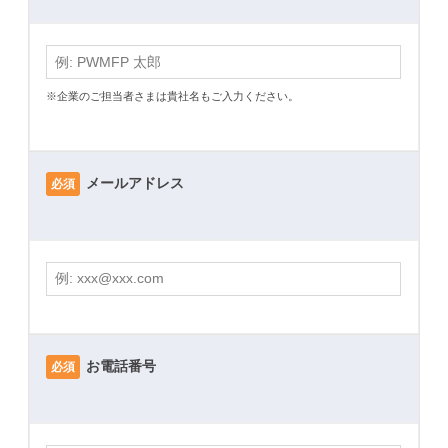
会
ト
シ
社
ナ
ス
ー
テ
※企業のご担当者さまは貴社名もご入力ください。
ズ
ム
株
式
さ
会
メールアドレス
必須
ま
社
専
用】
個
別
お電話番号
必須
相
談