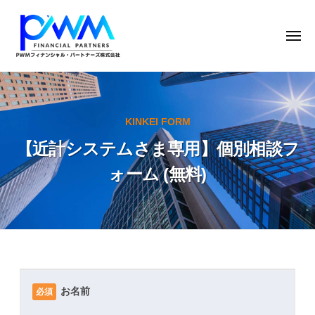
P
コ
ー
W
ン
M
メ
テ
フ
ニ
ン
ュ
ィ
P
P
ー
ナ
ツ
W
W
ン
へ
M
M
シ
ス
KINKEI FORM
フ
日
ャ
キ
【近計システムさま専用】個別相談フ
ィ
本
ル
ッ
ナ
・
証
ォーム (無料)
プ
パ
ン
券
ー
シ
の
ト
ャ
完
ナ
ル
全
ー
・
子
ズ
【近
パ
株
会
お名前
必須
計
式
ー
社