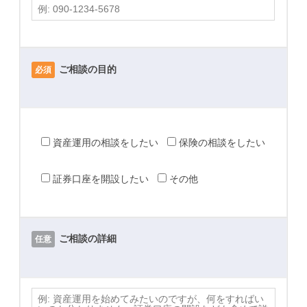
フ
ォ
ー
ご相談の目的
必須
ム
(無
料)
資産運用の相談をしたい
保険の相談をしたい
2024
年
証券口座を開設したい
その他
6
月
27
日
ご相談の詳細
任意
by
pwmfp-
admin